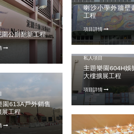
喇沙小學外牆壁
工程
目
項目詳情
泥圍公廁翻新工程
情
私人項目
主題樂園604H
大樓擴展工程
項目詳情
目
園613A戶外銷售
擴展工程
情