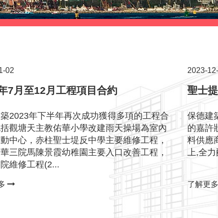
1-02
2023-12
3年7月至12月工程項目合約
聖士
築2023年下半年再次成功獲得多項的工程合
保德建
包括觀塘天主教佑華小學改建雨天操場為室內
的嘉許
運動中心，赤柱聖士堤反中學主要維修工程，
料供應
東華三院馬陳景霞幼稚園主要入口改善工程，
上,全力
院維修工程(2...
多
了解更