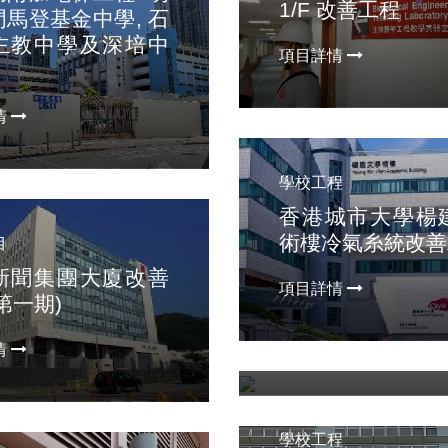
1/F 改善工程
馬登基金中學, 石
主教中學及深培中
項目詳情
情
學校工程
香港城市大學楊
學校工程
術樓冷氣糸統改善
目
2020-2021 DS
新聞集團大廈改善
項目詳情
修工程--英華小學
第一期)
項目詳情
情
學校工程