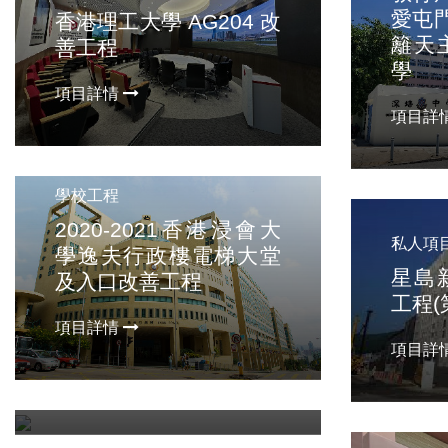
愛屯門
香港理工大學 AG204 改
籬天
善工程
學
項目詳情
項目詳
學校工程
2020-2021香港浸會大
私人項
學校工程
學逸夫行政樓電梯大堂
星島
及入口改善工程
2018-2019 DSS 主要維
工程(
修工程--香港浸會大學附
項目詳情
屬學校王錦輝中小學
項目詳
項目詳情