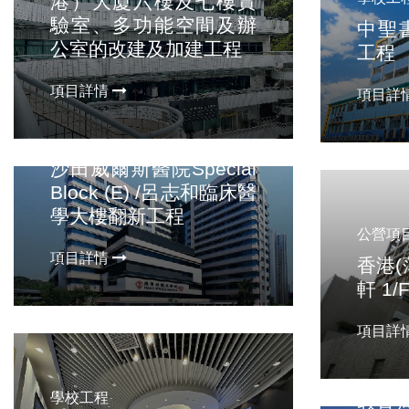
港）大廈六樓及七樓實
驗室、多功能空間及辦
中聖
公室的改建及加建工程
工程
項目詳情
項目詳
公營項目
沙田威爾斯醫院Special
Block (E) /呂志和臨床醫
學大樓翻新工程
公營項
項目詳情
香港(
軒 1/
項目詳
學校工
學校工程
教育局