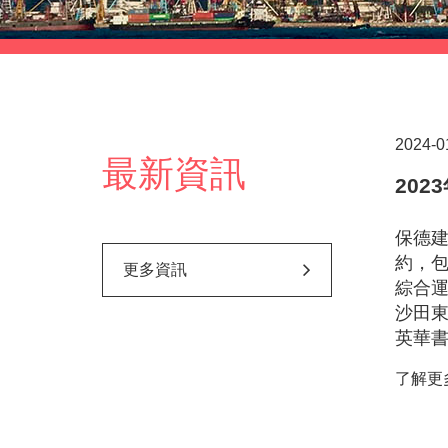
2024-0
最新資訊
202
保德建
約，
更多資訊
綜合
沙田
英華書
了解更