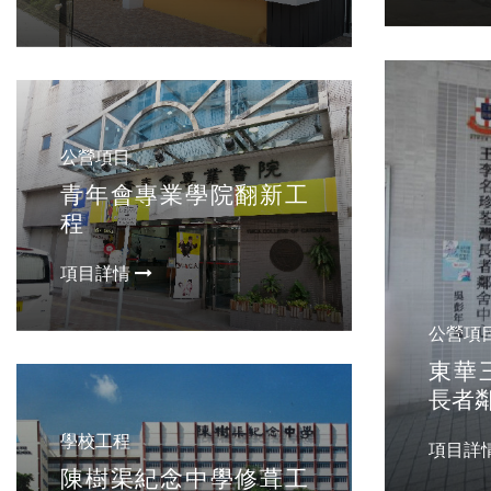
公營項目
青年會專業學院翻新工
程
項目詳情
公營項
東華
長者
學校工程
項目詳
陳樹渠紀念中學修葺工