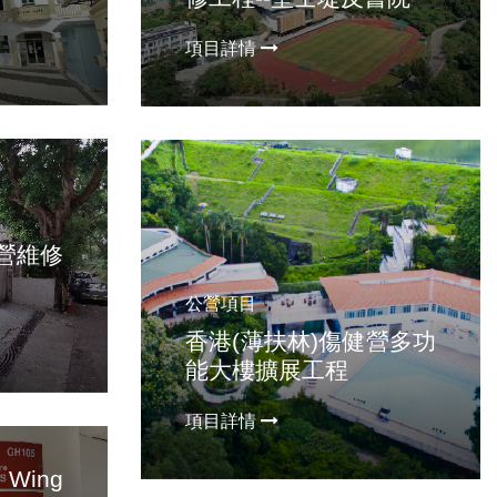
項目詳情
健營維修
公營項目
香港(薄扶林)傷健營多功
能大樓擴展工程
項目詳情
Wing