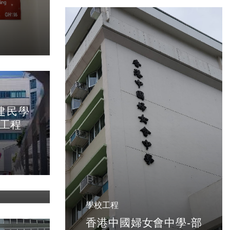
建民學
工程
S 主要維
學校工程
香港中國婦女會中學-部