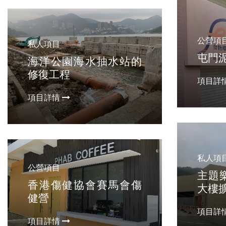
公營項
私人項目
屯門
海洋公園海水抽水站的
修復工程
項目詳
項目詳情
私人項
公營項目
主題樂
香港傷健協會賽馬會傷
大樓
健營
項目詳
項目詳情