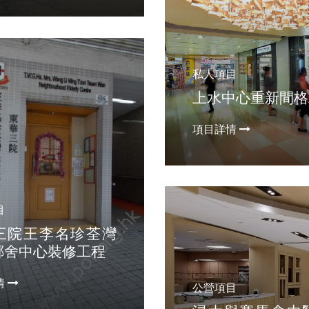
私人項目
上水中心重新間格
項目詳情
目
三院王李名珍荃灣
鄰舍中心裝修工程
情
公營項目