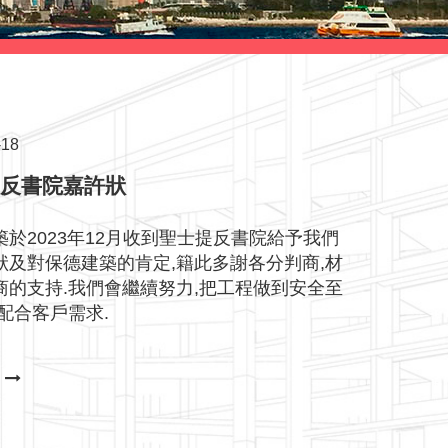
-18
提反書院嘉許狀
築於2023年12月收到聖士提反書院給予我們
狀及對保德建築的肯定,籍此多謝各分判商,材
商的支持.我們會繼續努力,把工程做到安全至
配合客戶需求.
多