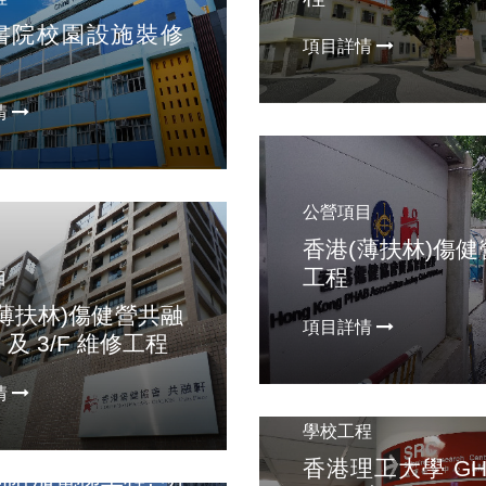
書院校園設施裝修
項目詳情
情
公營項目
香港(薄扶林)傷
工程
目
薄扶林)傷健營共融
項目詳情
F 及 3/F 維修工程
情
學校工程
程
香港理工大學 GH 
附加電梯工程: 明